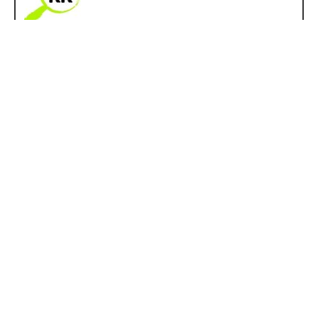
Keine verwandten Beiträge.
VORIGER
NÄCHSTER
Klickkomplizen
webseite & landingpage
facebook header
,
facebook header bilder
,