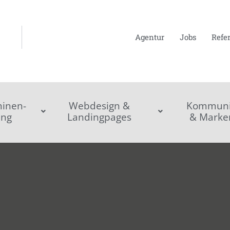
Agentur
Jobs
Refe
inen-
Webdesign &
Kommunik
ing
Landingpages
& Marke