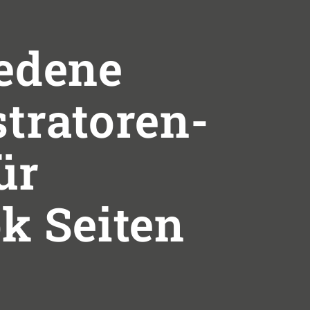
edene
tratoren-
ür
k Seiten