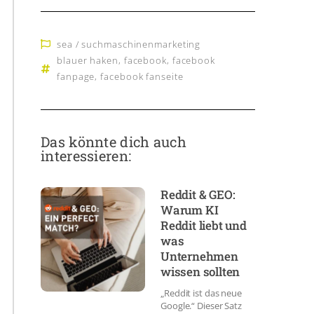
sea / suchmaschinenmarketing
blauer haken
,
facebook
,
facebook
fanpage
,
facebook fanseite
Das könnte dich auch
interessieren:
Reddit & GEO:
Warum KI
Reddit liebt und
was
Unternehmen
wissen sollten
„Reddit ist das neue
Google.“ Dieser Satz