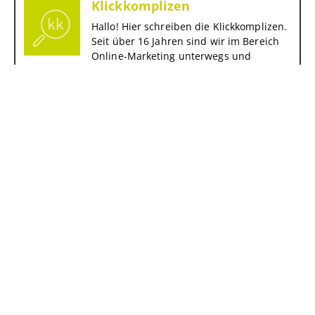
Klickkomplizen
Hallo! Hier schreiben die Klickkomplizen.
Seit über 16 Jahren sind wir im Bereich
Online-Marketing unterwegs und
entdecken immer wieder Themen, die
wir hier gern mit euch teilen.
Keine verwandten Beiträge.
VORIGER
NÄCHSTER
Klickkomplizen
Hallo! Hier schreiben die Klickkomplizen. Seit
über 16 Jahren sind wir im Bereich Online-
Marketing unterwegs und entdecken immer
wieder Themen, die wir hier gern mit euch teilen.