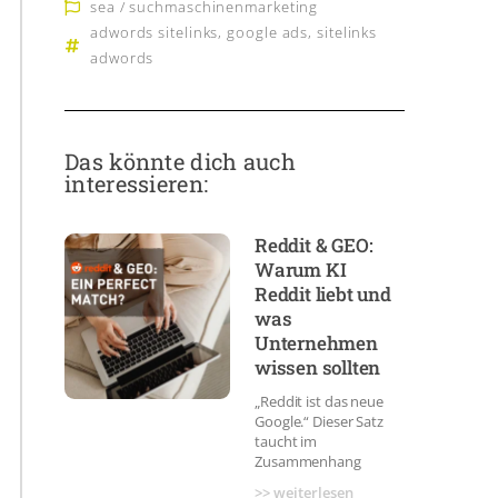
sea / suchmaschinenmarketing
adwords sitelinks
,
google ads
,
sitelinks
adwords
Das könnte dich auch
interessieren:
Reddit & GEO:
Warum KI
Reddit liebt und
was
Unternehmen
wissen sollten
„Reddit ist das neue
Google.“ Dieser Satz
taucht im
Zusammenhang
>> weiterlesen