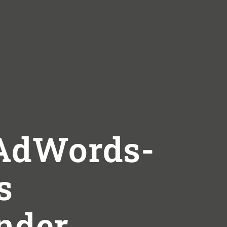
 AdWords-
s
nder