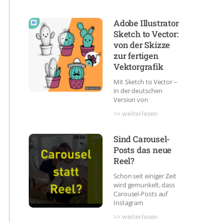
Adobe Illustrator
Sketch to Vector:
von der Skizze
zur fertigen
Vektorgrafik
Mit Sketch to Vector –
in der deutschen
Version von
>> weiterlesen
Sind Carousel-
Posts das neue
Reel?
Schon seit einiger Zeit
wird gemunkelt, dass
Carousel-Posts auf
Instagram
>> weiterlesen