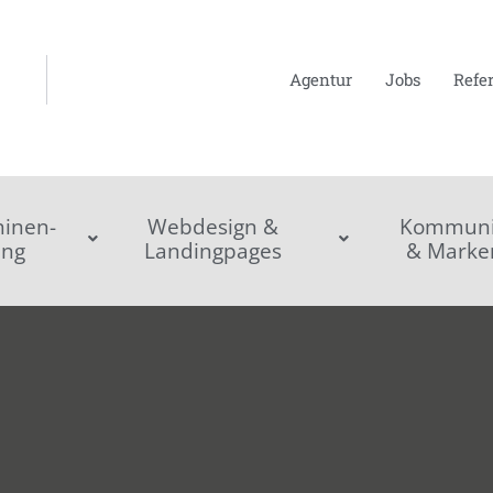
Agentur
Jobs
Refe
inen-
Webdesign &
Kommunik
ing
Landingpages
& Marke