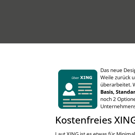
Das neue Desig
Weile zurück 
überarbeitet.
Basis, Standa
noch 2 Optione
Unternehmensp
Kostenfreies XIN
Laut XING ist es etwas für Minimal