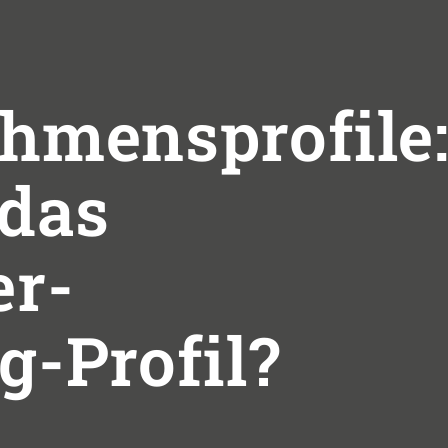
hmensprofile
 das
r-
g-Profil?