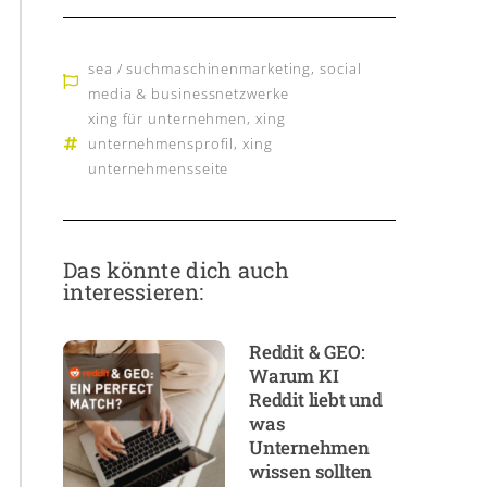
sea / suchmaschinenmarketing
,
social
media & businessnetzwerke
xing für unternehmen
,
xing
unternehmensprofil
,
xing
unternehmensseite
Das könnte dich auch
interessieren:
Reddit & GEO:
Warum KI
Reddit liebt und
was
Unternehmen
wissen sollten