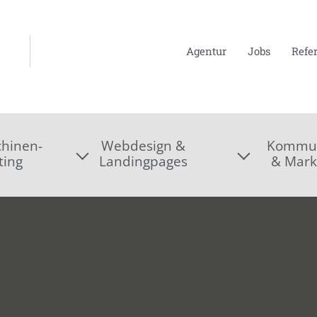
Agentur
Jobs
Refe
hinen-
Webdesign &
Kommun
ting
Landingpages
& Mark