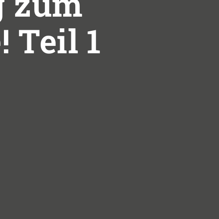
g zum
! Teil 1