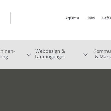
Agentur
Jobs
Refe
hinen-
Webdesign &
Kommun
ting
Landingpages
& Mark