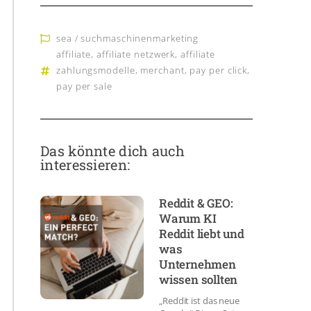
sea / suchmaschinenmarketing
affiliate
,
affiliate netzwerk
,
affiliate
zahlungsmodelle
,
merchant
,
pay per click
,
pay per sale
Das könnte dich auch
interessieren:
Reddit & GEO:
Warum KI
Reddit liebt und
was
Unternehmen
wissen sollten
„Reddit ist das neue